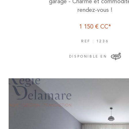
garage - Charme et commodit
rendez-vous !
1 150 €
CC*
REF : 1236
DISPONIBLE EN