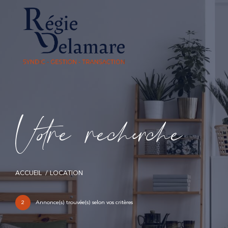
V
o
r
e
r
e
c
e
c
e
ACCUEIL
LOCATION
2
Annonce(s) trouvée(s) selon vos critères