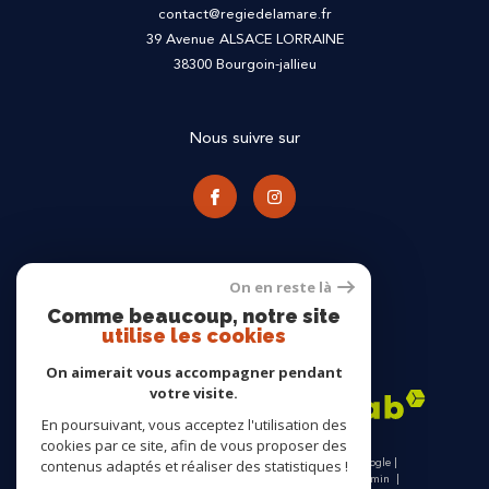
contact@regiedelamare.fr
39 Avenue ALSACE LORRAINE
38300
bourgoin-jallieu
Nous suivre sur
On en reste là
Comme beaucoup, notre site
utilise les cookies
Adhérents
On aimerait vous accompagner pendant
votre visite.
En poursuivant, vous acceptez l'utilisation des
cookies par ce site, afin de vous proposer des
© 2026 | Tous droits réservés | Traduction powered by Google |
contenus adaptés et réaliser des statistiques !
Nos honoraires
Plan du site
Mentions légales
Admin