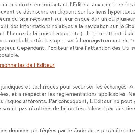
cer ces droits en contactant l'Editeur aux coordonnées i
peuvent se désinscrire en cliquant sur les liens hypertext
urs du Site reçoivent sur leur disque dur un ou plusieur
 des informations relatives à la navigation sur le Site 
t l'heure de la consultation, etc.). Ils permettent d'ident
e ont la liberté de s'opposer à l'enregistrement de "c
ateur. Cependant, l'Editeur attire l'attention des Utilisa
possible.
rsonnelles de l'Editeur
uridiques et techniques pour sécuriser les échanges. A c
, et à respecter les réglementations applicables. Néan
es risques afférents. Par conséquent, L'Editeur ne peut 
e soient pas récoltées de façon frauduleuse par des tier
aines données protégées par le Code de la propriété inte