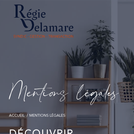
M
e
n
t
i
o
s
l
é
g
a
e
ACCUEIL
MENTIONS LÉGALES
DÉCOUVRIR