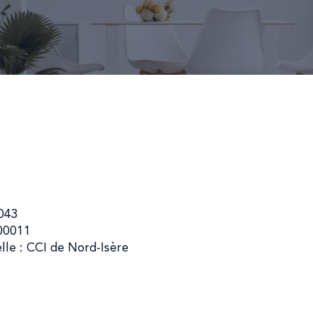
043
00011
lle : CCI de Nord-Isère