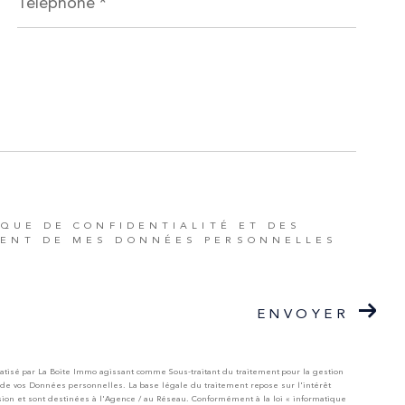
IQUE DE CONFIDENTIALITÉ ET DES
MENT DE MES DONNÉES PERSONNELLES
ENVOYER
matisé par La Boite Immo agissant comme Sous-traitant du traitement pour la gestion
 de vos Données personnelles. La base légale du traitement repose sur l'intérêt
on et sont destinées à l'Agence / au Réseau. Conformément à la loi « informatique