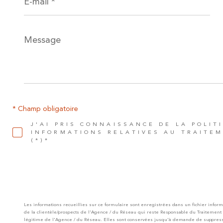
*
Message
*
* Champ obligatoire
J'AI PRIS CONNAISSANCE DE LA POLIT
INFORMATIONS RELATIVES AU TRAITE
(*)*
Les informations recueillies sur ce formulaire sont enregistrées dans un fichier infor
de la clientèle/prospects de l'Agence / du Réseau qui reste Responsable du Traitement
légitime de l'Agence / du Réseau. Elles sont conservées jusqu'à demande de suppressi