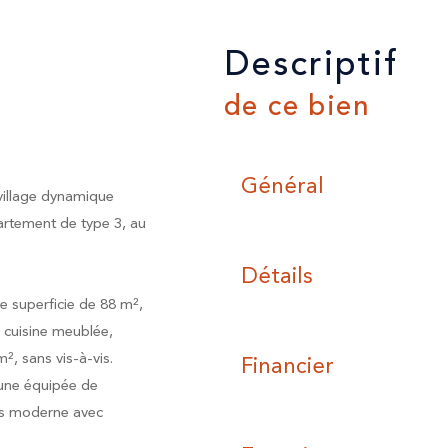
descriptif
de ce bien
Général
village dynamique
rtement de type 3, au
Détails
e superficie de 88 m²,
 cuisine meublée,
², sans vis-à-vis.
Financier
une équipée de
es moderne avec