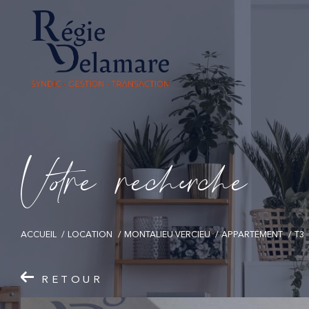
V
o
r
e
r
e
c
e
c
e
ACCUEIL
LOCATION
MONTALIEU VERCIEU
APPARTEMENT
T3
RETOUR