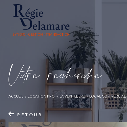
V
o
r
e
r
e
c
e
c
e
ACCUEIL
LOCATION PRO
LA VERPILLIERE
LOCAL COMMERCIAL
RETOUR