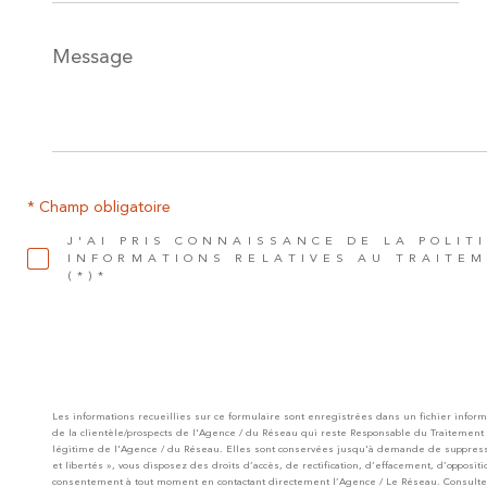
Message
*
* Champ obligatoire
J'AI PRIS CONNAISSANCE DE LA POLIT
INFORMATIONS RELATIVES AU TRAITE
(*)*
Les informations recueillies sur ce formulaire sont enregistrées dans un fichier infor
de la clientèle/prospects de l'Agence / du Réseau qui reste Responsable du Traitement
légitime de l'Agence / du Réseau. Elles sont conservées jusqu'à demande de suppressi
et libertés », vous disposez des droits d’accès, de rectification, d’effacement, d’opposit
consentement à tout moment en contactant directement l’Agence / Le Réseau. Consulte