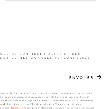
IQUE DE CONFIDENTIALITÉ ET DES
MENT DE MES DONNÉES PERSONNELLES
ENVOYER
matisé par La Boite Immo agissant comme Sous-traitant du traitement pour la gestion
 de vos Données personnelles. La base légale du traitement repose sur l'intérêt
on et sont destinées à l'Agence / au Réseau. Conformément à la loi « informatique
ion, de limitation et de portabilité de vos données. Vous pouvez retirer votre
z le site
https://cnil.fr/fr
pour plus d’informations sur vos droits. Si vous estimez, après