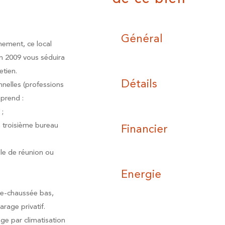
Général
nement, ce local
n 2009 vous séduira
etien.
Détails
nelles (professions
mprend :
 ;
 troisième bureau
Financier
le de réunion ou
Energie
de-chaussée bas,
rage privatif.
ge par climatisation