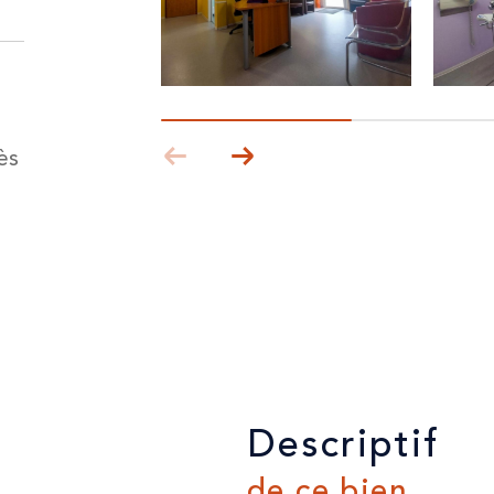
ès
descriptif
de ce bien