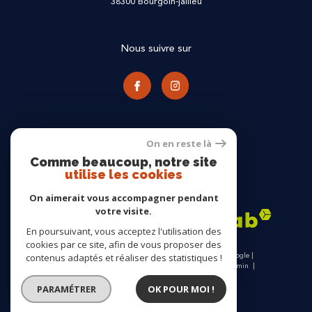
38300
bourgoin-jallieu
Nous suivre sur
On en reste là
Comme beaucoup, notre site
utilise les cookies
Adhérents
On aimerait vous accompagner pendant
votre visite.
En poursuivant, vous acceptez l'utilisation des
cookies par ce site, afin de vous proposer des
© 2026 | Tous droits réservés | Traduction powered by Google |
contenus adaptés et réaliser des statistiques !
Nos honoraires
Plan du site
Mentions légales
Admin
Nos partenaires
Politique RGPD
Cookies
PARAMÉTRER
OK POUR MOI !