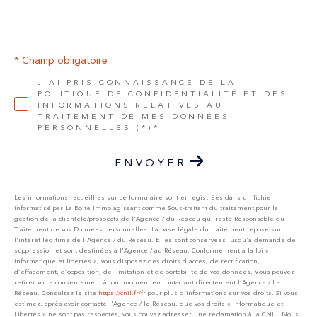
* Champ obligatoire
J'AI PRIS CONNAISSANCE DE LA
POLITIQUE DE CONFIDENTIALITÉ ET DES
INFORMATIONS RELATIVES AU
TRAITEMENT DE MES DONNÉES
PERSONNELLES (*)*
ENVOYER
Les informations recueillies sur ce formulaire sont enregistrées dans un fichier
informatisé par La Boite Immo agissant comme Sous-traitant du traitement pour la
gestion de la clientèle/prospects de l'Agence / du Réseau qui reste Responsable du
Traitement de vos Données personnelles. La base légale du traitement repose sur
l'intérêt légitime de l'Agence / du Réseau. Elles sont conservées jusqu'à demande de
suppression et sont destinées à l'Agence / au Réseau. Conformément à la loi «
informatique et libertés », vous disposez des droits d’accès, de rectification,
d’effacement, d’opposition, de limitation et de portabilité de vos données. Vous pouvez
retirer votre consentement à tout moment en contactant directement l’Agence / Le
Réseau. Consultez le site
https://cnil.fr/fr
pour plus d’informations sur vos droits. Si vous
estimez, après avoir contacté l'Agence / le Réseau, que vos droits « Informatique et
Libertés » ne sont pas respectés, vous pouvez adresser une réclamation à la CNIL. Nous