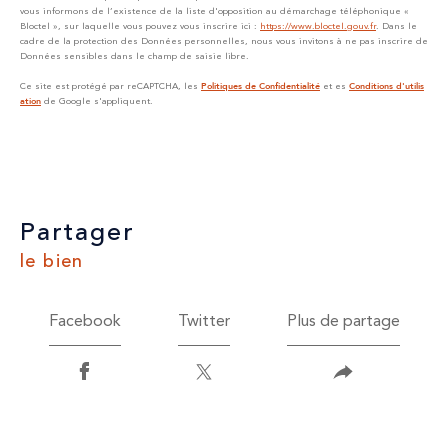
vous informons de l’existence de la liste d'opposition au démarchage téléphonique «
Bloctel », sur laquelle vous pouvez vous inscrire ici :
https://www.bloctel.gouv.fr
. Dans le
cadre de la protection des Données personnelles, nous vous invitons à ne pas inscrire de
Données sensibles dans le champ de saisie libre.
Ce site est protégé par reCAPTCHA, les
et es
Politiques de Confidentialité
Conditions d'utilis
de Google s'appliquent.
ation
partager
le bien
Facebook
Twitter
Plus de partage