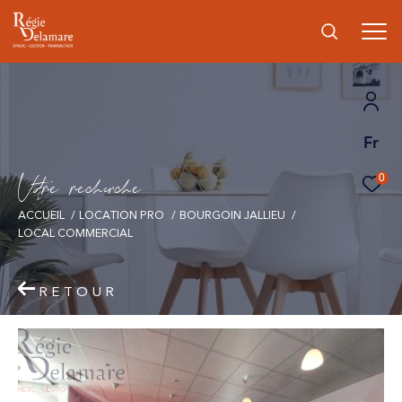
Fr
V
o
r
e
r
e
c
e
c
e
0
ACCUEIL
LOCATION PRO
BOURGOIN JALLIEU
LOCAL COMMERCIAL
RETOUR