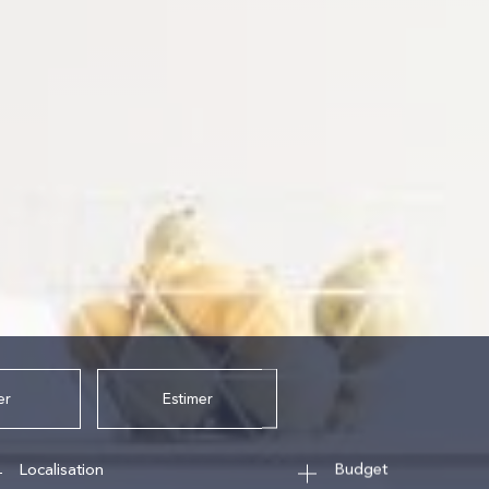
er
Estimer
Budget
née