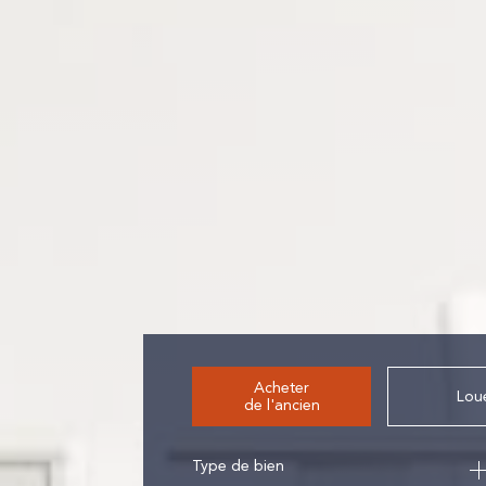
Acheter
Lou
de l'ancien
Type de bien
de l'ancien
à l'an