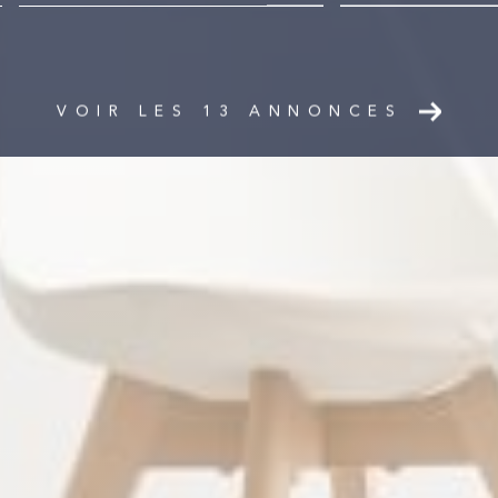
mmo pro
VOIR LES
13
ANNONCES