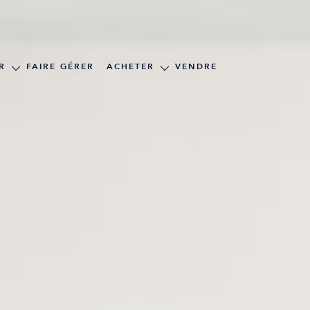
EMENTS
MAISONS
ONS
APPARTEMENTS
R
FAIRE GÉRER
ACHETER
VENDRE
RS
TERRAINS
 PRO
DIVERS