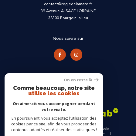
contact@regiedelamare.fr
39 Avenue ALSACE LORRAINE
38300
bourgoin-jallieu
Nous suivre sur
On en reste là
Comme beaucoup, notre site
utilise les cookies
Adhérents
On aimerait vous accompagner pendant
votre visite.
En poursuivant, vous acceptez l'utilisation des
cookies par ce site, afin de vous proposer des
© 2026 | Tous droits réservés | Traduction powered by Google |
contenus adaptés et réaliser des statistiques !
Nos honoraires
Plan du site
Mentions légales
Admin