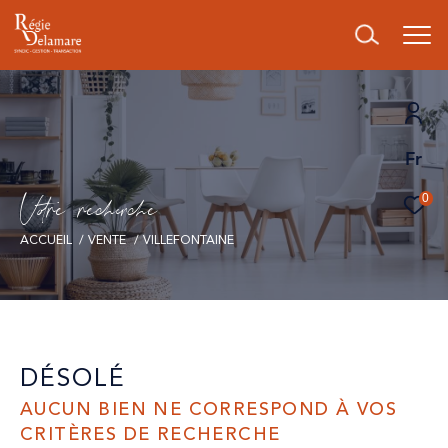
Fr
V
o
r
e
r
e
c
e
c
e
0
ACCUEIL
VENTE
VILLEFONTAINE
DÉSOLÉ
AUCUN BIEN NE CORRESPOND À VOS
CRITÈRES DE RECHERCHE