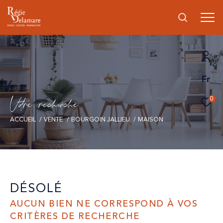
Fr
V
o
r
e
r
e
c
e
c
e
0
ACCUEIL
VENTE
BOURGOIN JALLIEU
MAISON
DÉSOLÉ
AUCUN BIEN NE CORRESPOND À VOS
CRITÈRES DE RECHERCHE