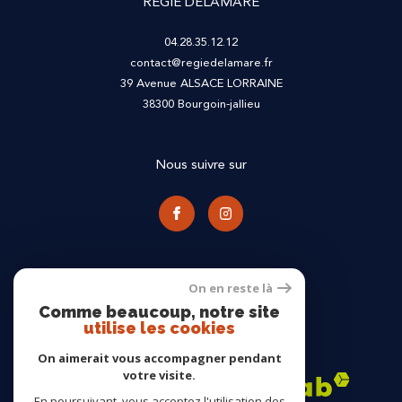
REGIE DELAMARE
04.28.35.12.12
contact@regiedelamare.fr
39 Avenue ALSACE LORRAINE
38300
bourgoin-jallieu
Nous suivre sur
On en reste là
Comme beaucoup, notre site
utilise les cookies
Adhérents
On aimerait vous accompagner pendant
votre visite.
En poursuivant, vous acceptez l'utilisation des