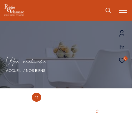
Fr
V
o
r
e
r
e
c
e
c
e
0
ACCUEIL
NOS BIENS
13
Annonce(s) trouvée(s) selon vos critères
Trier par
Les plus récentes