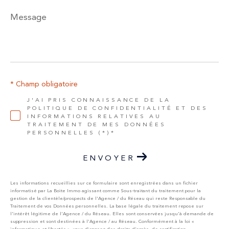
Message
*
* Champ obligatoire
J'AI PRIS CONNAISSANCE DE LA
POLITIQUE DE CONFIDENTIALITÉ ET DES
INFORMATIONS RELATIVES AU
TRAITEMENT DE MES DONNÉES
PERSONNELLES (*)*
ENVOYER
Les informations recueillies sur ce formulaire sont enregistrées dans un fichier
informatisé par La Boite Immo agissant comme Sous-traitant du traitement pour la
gestion de la clientèle/prospects de l'Agence / du Réseau qui reste Responsable du
Traitement de vos Données personnelles. La base légale du traitement repose sur
l'intérêt légitime de l'Agence / du Réseau. Elles sont conservées jusqu'à demande de
suppression et sont destinées à l'Agence / au Réseau. Conformément à la loi «