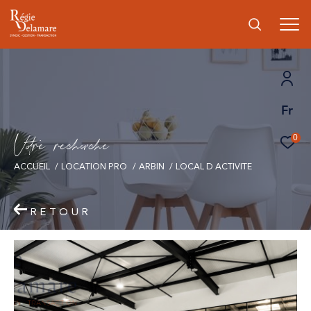
Fr
V
o
r
e
r
e
c
e
c
e
0
ACCUEIL
LOCATION PRO
ARBIN
LOCAL D ACTIVITE
RETOUR