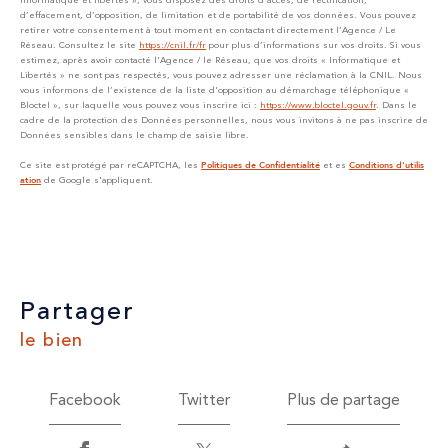
informatique et libertés », vous disposez des droits d’accès, de rectification,
d’effacement, d’opposition, de limitation et de portabilité de vos données. Vous pouvez
retirer votre consentement à tout moment en contactant directement l’Agence / Le
Réseau. Consultez le site
https://cnil.fr/fr
pour plus d’informations sur vos droits. Si vous
estimez, après avoir contacté l'Agence / le Réseau, que vos droits « Informatique et
Libertés » ne sont pas respectés, vous pouvez adresser une réclamation à la CNIL. Nous
vous informons de l’existence de la liste d'opposition au démarchage téléphonique «
Bloctel », sur laquelle vous pouvez vous inscrire ici :
https://www.bloctel.gouv.fr
. Dans le
cadre de la protection des Données personnelles, nous vous invitons à ne pas inscrire de
Données sensibles dans le champ de saisie libre.
Ce site est protégé par reCAPTCHA, les
et es
Politiques de Confidentialité
Conditions d'utilis
de Google s'appliquent.
ation
partager
le bien
Facebook
Twitter
Plus de partage