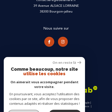
39 Avenue ALSACE LORRAINE
38300
bourgoin-jallieu
Nous suivre sur
On en reste là
Comme beaucoup, notre site
utilise les cookies
Adhérents
On aimerait vous accompagner pendant
votre visite.
En poursuivant, vous acceptez l'utilisation des
cookies par ce site, afin de vous proposer des
© 2026 | Tous droits réservés | Traduction powered by Google |
contenus adaptés et réaliser des statistiques !
Nos honoraires
Plan du site
Mentions légales
Admin
Nos partenaires
Politique RGPD
Cookies